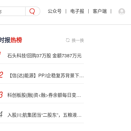
公众号
电子报
客户端
时报
热榜
换一换
石头科技!回购37万股 金额7387万元
【信{达}能源】PP.I企稳复苏背景下石化产品价格趋势及投资机会
科创板股{融}资<融>券余额每日变动（9月22日）
入股川;航集团当“二股东”，五粮液投资版图再扩容