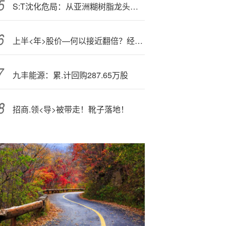
S:T沈化危局：从亚洲糊树脂龙头到财务造假标本的坠落
上半<年>股价—何以接近翻倍？经营指标何以显著改善？中信金融资产管理层回应
九丰能源：累.计回购287.65万股
招商.领<导>被带走！靴子落地！