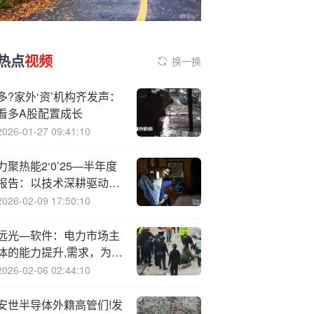
热点
视频
换一换
多?家外‘资’机构齐发声：
看多A股配置成长
2026-01-27 09:41:10
力聚热能2‘0’25—半年度
报告：以技术深耕驱动发
展，夯实锅炉行业地位
2026-02-09 17:50:10
远光—软件：电力市场主
体的能力提升,需求，为公
司的电力交易信息化带来
2026-02-06 02:44:10
重大机遇
安世半导体外籍高管们!发