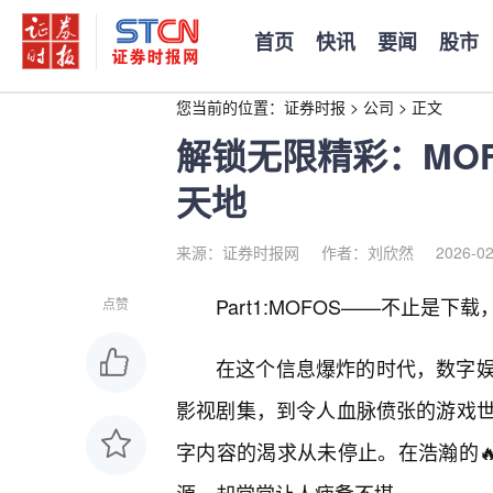
首页
快讯
要闻
股市
您当前的位置：
证券时报
>
公司
>
正文
解锁无限精彩：MO
天地
来源：证券时报网
作者：刘欣然
2026-02
Part1:MOFOS——不止是
点赞
在这个信息爆炸的时代，数字
影视剧集，到令人血脉偾张的游戏
字内容的渴求从未停止。在浩瀚的