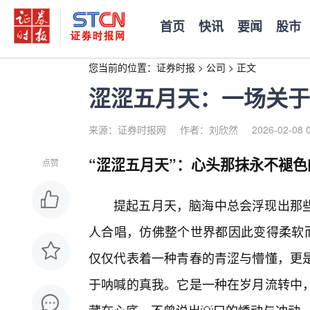
首页
快讯
要闻
股市
您当前的位置：
证券时报
>
公司
>
正文
涩涩五月天：一场关于
来源：证券时报网
作者：刘欣然
2026-02-08 
“涩涩五月天”：心头那抹永不褪色
点赞
提起五月天，脑海中总会浮现出那
人合唱，仿佛整个世界都因此变得柔软而
仅仅代表着一种青春的青涩与懵懂，更
于呐喊的真我。它是一种在岁月流转中